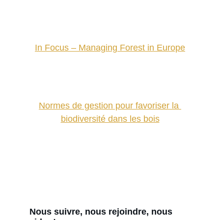
par Brice de Turckheim et Max 
Bruciamacchie. Editions Edisud.
In Focus – Managing Forest in Europe
de Daniel Kraus and Frank Krumm.
Normes de gestion pour favoriser la 
biodiversité dans les bois
de Etienne Branquart et Sandrine 
Liégeois.
Nous suivre, nous rejoindre, nous 