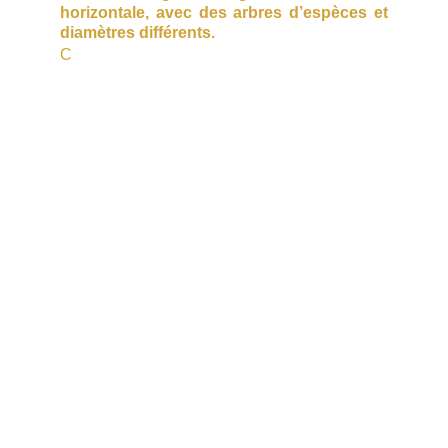
horizontale, avec des arbres d’espèces et
diamètres différents.
C
’est pour ces raisons que nous prônons le
mode de gestion en « futaie irrégulière » ou «
jardinée ». Elle est dite proche de la nature,
les travaux sylvicoles s’y voient beaucoup
moins que dans les autres types de
sylvicultures. La forêt est toujours debout et
peut assurer ses multiples rôles écologiques,
économiques, sociaux… Le bûcheron travaille
au bénéfice des plus beaux arbres, il leur
apporte espace et lumière tout en préservant
le sous-étage et les essences
accompagnatrices. On parle d’éclaircie.